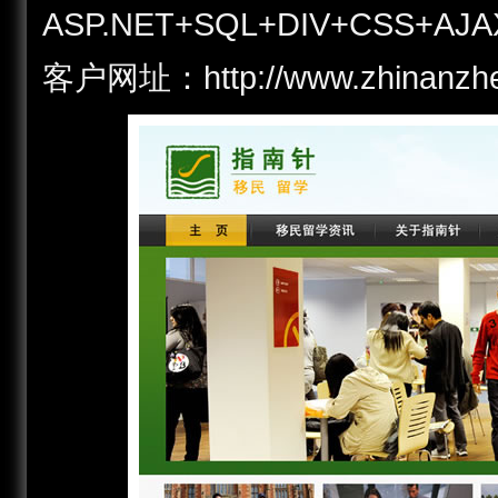
ASP.NET+SQL+DIV+CSS+AJA
客户网址：http://www.zhina