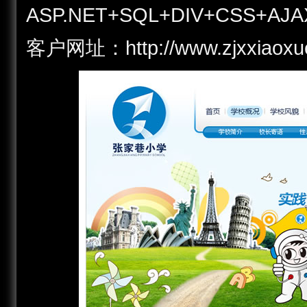
ASP.NET+SQL+DIV+CSS+AJA
客户网址：http://www.zjxxi