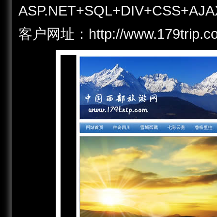
ASP.NET+SQL+DIV+CSS+AJA
客户网址：http://www.179tr