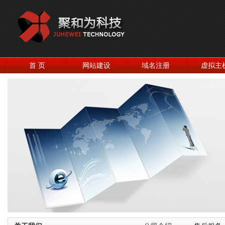
首 页
网站建设
域名注册
虚拟主