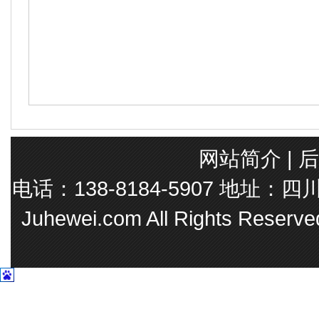
网站简介
|
后
电话：138-8184-5907 地址
Juhewei.com All Rights